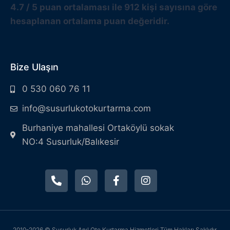
4.7
/
5
puan ortalaması ile
912
kişi sayısına göre
hesaplanan ortalama puan değeridir.
Bize Ulaşın
0 530 060 76 11
info@susurlukotokurtarma.com
Burhaniye mahallesi Ortaköylü sokak
NO:4 Susurluk/Balıkesir
2010-2026 © Susurluk Anıl Oto Kurtarma Hizmetleri Tüm Hakları Saklıdır.